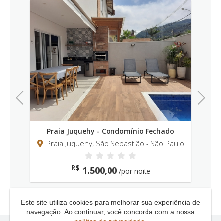
Previous
Next
o
Praia Juquehy - Condomínio Fechado
P
aulo
Praia Juquehy, São Sebastião - São Paulo
Pr
R$
1.500,00
/por noite
Este site utiliza cookies para melhorar sua experiência de
navegação. Ao continuar, você concorda com a nossa