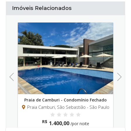
Imóveis Relacionados
Previous
Next
omínio Fechado
Praia Juquehy – Condomínio Fechado
tião - São Paulo
Praia Juquehy, São Sebastião - São Paul
R$
1.500,00
 noite
/por noite