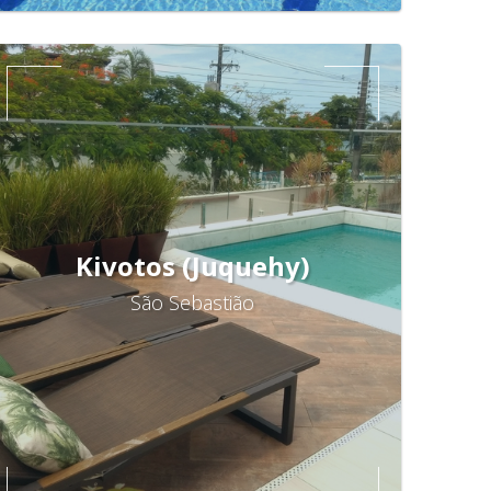
Kivotos (Juquehy)
São Sebastião