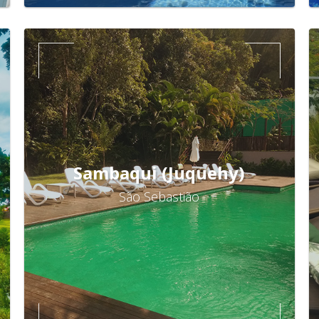
Sambaqui (Juquehy)
São Sebastião