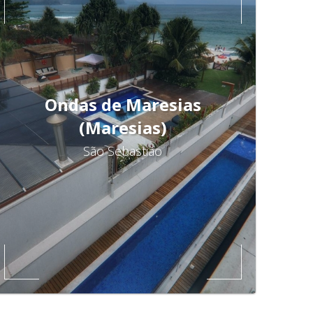
Ondas de Maresias
(Maresias)
São Sebastião