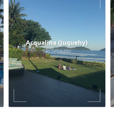
Acqualina (Juquehy)
São Sebastião