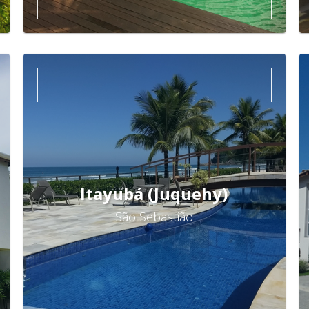
Itayubá (Juquehy)
São Sebastião