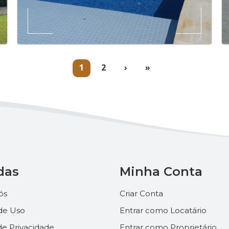
(current)
1
2
›
»
das
Minha Conta
ós
Criar Conta
de Uso
Entrar como Locatário
 de Privacidade
Entrar como Proprietário