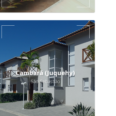
Cambará (Juquehy)
São Sebastião