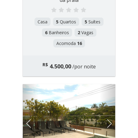
da praia
Casa
5
Quartos
5
Suítes
6
Banheiros
2
Vagas
Acomoda
16
R$
4.500,00
/por noite
Previous
Next