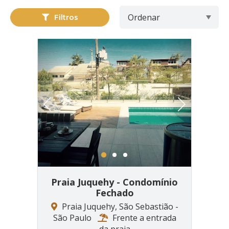
Filtros
Previous
Next
1
2
3
Praia Juquehy - Condomínio
Fechado
Praia Juquehy, São Sebastião -
São Paulo
Frente a entrada