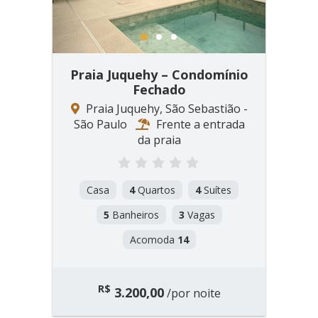
1
2
3
Praia Juquehy – Condomínio
Fechado
Praia Juquehy, São Sebastião -
São Paulo
Frente a entrada
da praia
Casa
4
Quartos
4
Suítes
5
Banheiros
3
Vagas
Acomoda
14
R$
3.200,00
/por noite