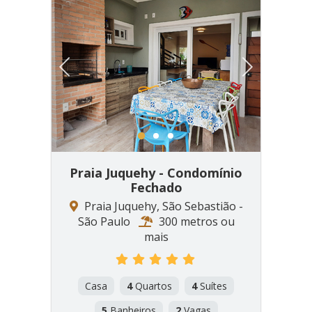
Previous
Next
1
2
3
Praia Juquehy - Condomínio
Fechado
Praia Juquehy, São Sebastião -
São Paulo
300 metros ou
mais
Casa
4
Quartos
4
Suítes
5
Banheiros
2
Vagas