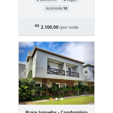
Acomoda
10
R$
2.100,00
/por noite
Previous
Next
1
2
3
Praia Juquehy - Condomínio