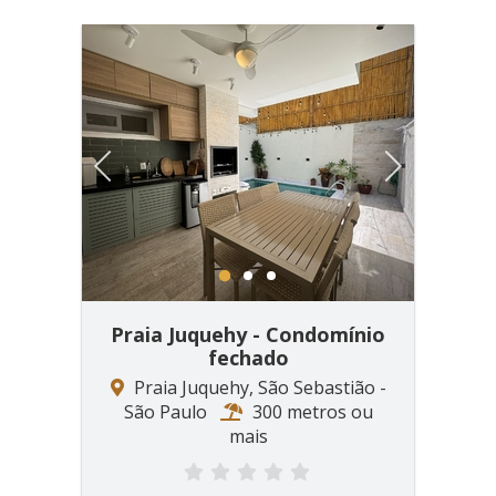
Previous
Next
1
2
3
Praia Juquehy - Condomínio
fechado
Praia Juquehy, São Sebastião -
São Paulo
300 metros ou
mais