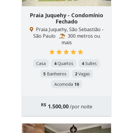
1
2
3
Praia Juquehy - Condomínio
Fechado
Praia Juquehy, São Sebastião -
São Paulo
300 metros ou
mais
Casa
4
Quartos
4
Suítes
5
Banheiros
2
Vagas
Acomoda
10
R$
1.500,00
/por noite