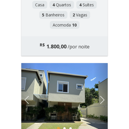
Casa
4
Quartos
4
Suítes
5
Banheiros
2
Vagas
Acomoda
10
R$
1.800,00
/por noite
Previous
Next