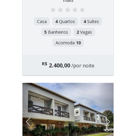
mais
Casa
4
Quartos
4
Suítes
5
Banheiros
2
Vagas
Acomoda
10
R$
2.400,00
/por noite
Previous
Next