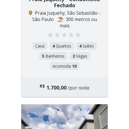
Fechado
Praia Juquehy, São Sebastião -
São Paulo
300 metros ou
mais
Casa
4
Quartos
4
Suítes
5
Banheiros
2
Vagas
Acomoda
10
R$
1.700,00
/por noite