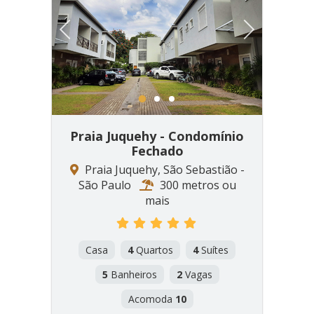
Previous
Next
1
2
3
Praia Juquehy - Condomínio
Fechado
Praia Juquehy, São Sebastião -
São Paulo
300 metros ou
mais
Casa
4
Quartos
4
Suítes
5
Banheiros
2
Vagas
Acomoda
10