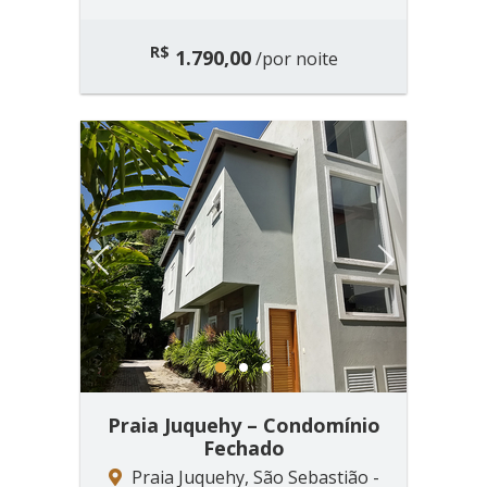
R$
1.790,00
/por noite
Previous
Next
1
2
3
Praia Juquehy – Condomínio
Fechado
Praia Juquehy, São Sebastião -