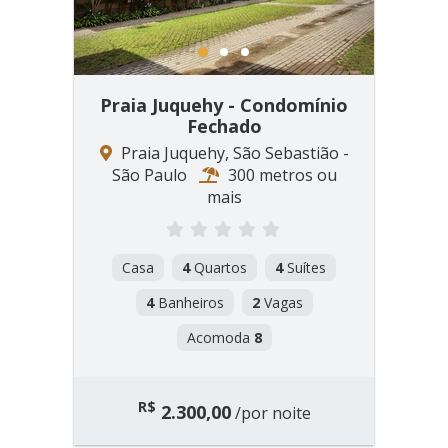
1
2
3
Praia Juquehy - Condomínio
Fechado
Praia Juquehy, São Sebastião -
São Paulo
300 metros ou
mais
Casa
4
Quartos
4
Suítes
4
Banheiros
2
Vagas
Acomoda
8
R$
2.300,00
/por noite