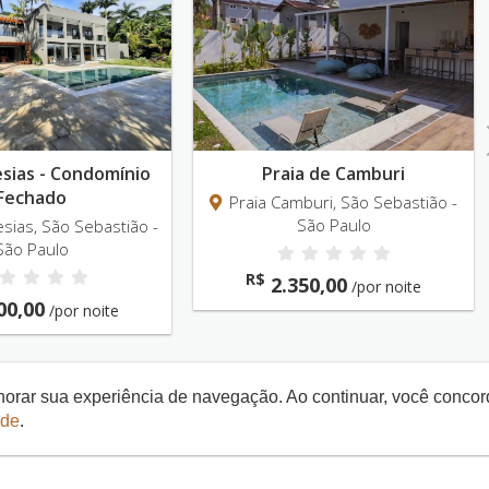
Ne
esias - Condomínio
Praia de Camburi
Fechado
Praia Camburi, São Sebastião -
São Paulo
sias, São Sebastião -
São Paulo
R$
2.350,00
/por noite
00,00
/por noite
elhorar sua experiência de navegação. Ao continuar, você conco
ade
.