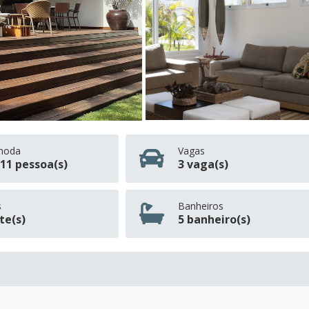
moda
Vagas
11 pessoa(s)
3 vaga(s)
s
Banheiros
íte(s)
5 banheiro(s)