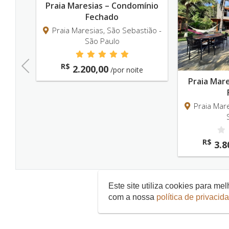
nio
Praia Maresias – Condomínio
Fechado
ião -
Praia Maresias, São Sebastião -
São Paulo
Previous
R$
2.200,00
e
/por noite
Praia Mar
Praia Mare
R$
3.8
Este site utiliza cookies para m
com a nossa
política de privacid