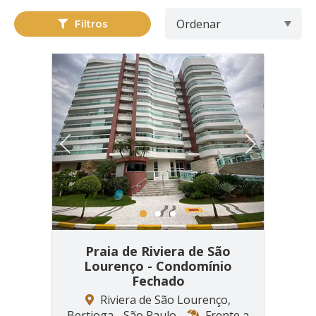
Filtros
Previous
Next
1
2
3
Praia de Riviera de São
Lourenço - Condomínio
Fechado
Riviera de São Lourenço,
Bertioga - São Paulo
Frente a