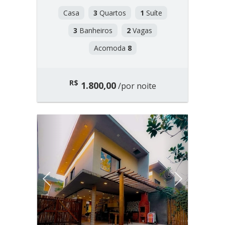
Casa
3
Quartos
1
Suíte
3
Banheiros
2
Vagas
Acomoda
8
R$
1.800,00
/por noite
Previous
Next