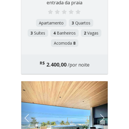
entrada da praia
Apartamento
3
Quartos
3
Suítes
4
Banheiros
2
Vagas
Acomoda
8
R$
2.400,00
/por noite
Previous
Next