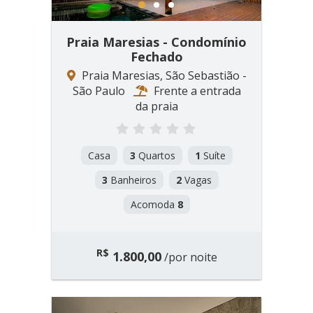
1
2
3
Praia Maresias - Condomínio
Fechado
Praia Maresias, São Sebastião -
São Paulo
Frente a entrada
da praia
Casa
3
Quartos
1
Suíte
3
Banheiros
2
Vagas
Acomoda
8
R$
1.800,00
/por noite