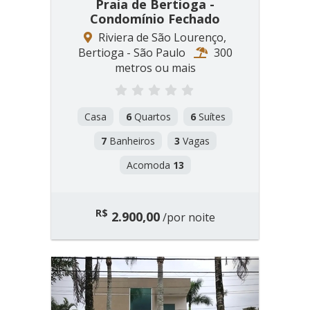
Praia de Bertioga -
Condomínio Fechado
Riviera de São Lourenço,
Bertioga - São Paulo
300
metros ou mais
Casa
6
Quartos
6
Suítes
7
Banheiros
3
Vagas
Acomoda
13
R$
2.900,00
/por noite