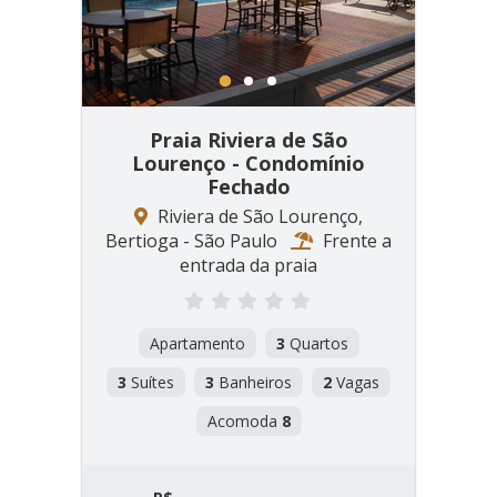
1
2
3
Praia Riviera de São
Lourenço - Condomínio
Fechado
Riviera de São Lourenço,
Bertioga - São Paulo
Frente a
entrada da praia
Apartamento
3
Quartos
3
Suítes
3
Banheiros
2
Vagas
Acomoda
8