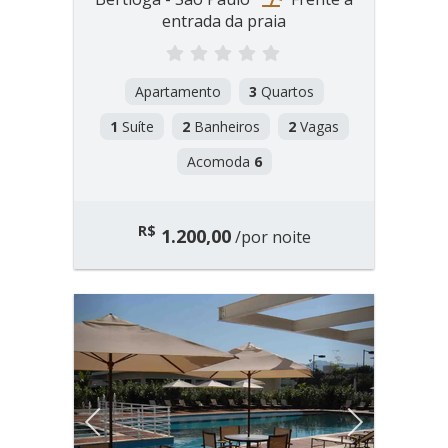
entrada da praia
Apartamento
3
Quartos
1
Suíte
2
Banheiros
2
Vagas
Acomoda
6
R$
1.200,00
/por noite
Previous
Next