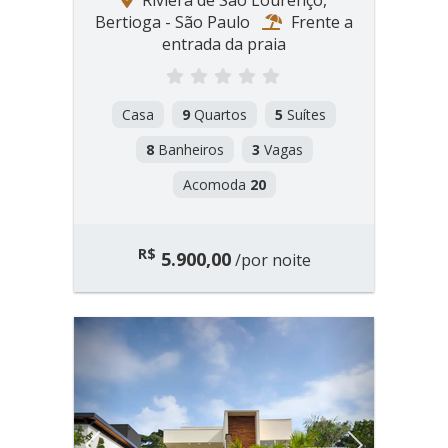
Riviera de São Lourenço,
Bertioga - São Paulo
Frente a
entrada da praia
Casa
9
Quartos
5
Suítes
8
Banheiros
3
Vagas
Acomoda
20
R$
5.900,00
/por noite
Previous
Next