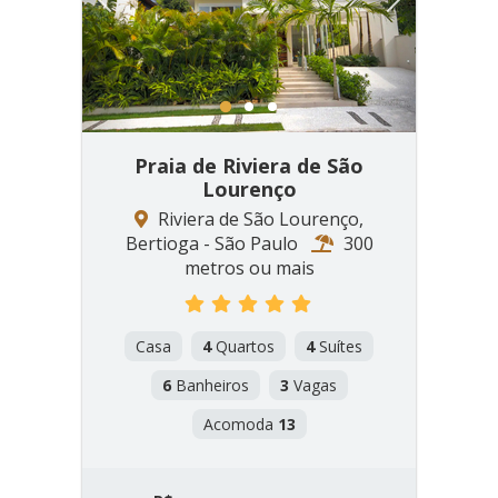
1
2
3
Praia de Riviera de São
Lourenço
Riviera de São Lourenço,
Bertioga - São Paulo
300
metros ou mais
Casa
4
Quartos
4
Suítes
6
Banheiros
3
Vagas
Acomoda
13