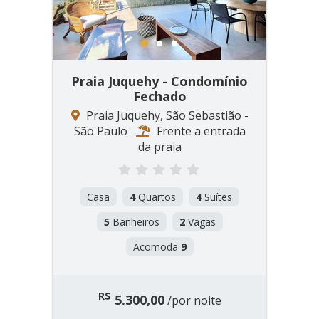
1
2
3
Praia Juquehy - Condomínio
Fechado
Praia Juquehy, São Sebastião -
São Paulo
Frente a entrada
da praia
Casa
4
Quartos
4
Suítes
5
Banheiros
2
Vagas
Acomoda
9
R$
5.300,00
/por noite