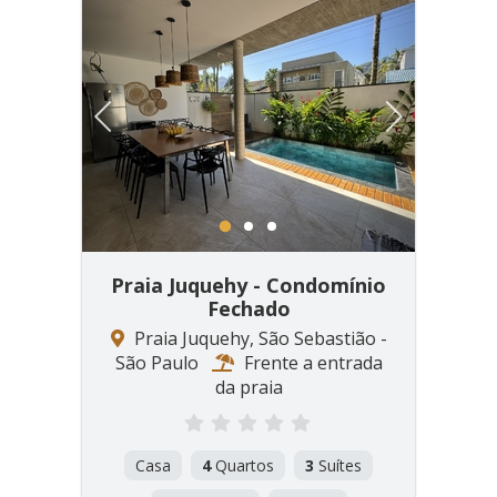
Previous
Next
1
2
3
Praia Juquehy - Condomínio
Fechado
Praia Juquehy, São Sebastião -
São Paulo
Frente a entrada
da praia
Casa
4
Quartos
3
Suítes