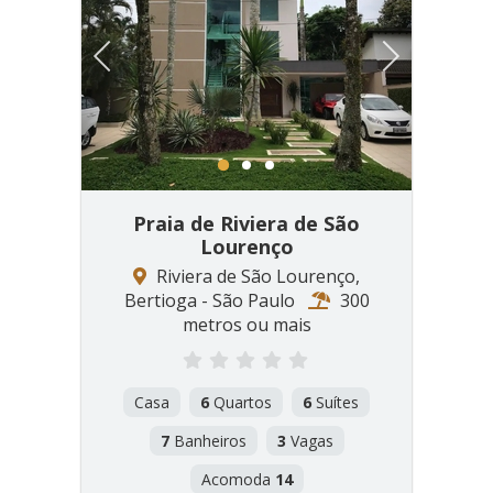
Previous
Next
1
2
3
Praia de Riviera de São
Lourenço
Riviera de São Lourenço,
Bertioga - São Paulo
300
metros ou mais
Casa
6
Quartos
6
Suítes
7
Banheiros
3
Vagas
Acomoda
14