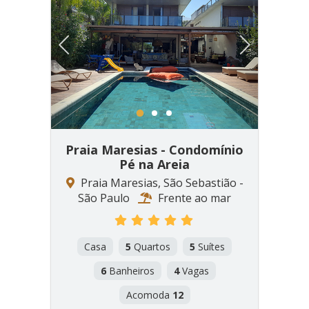
Previous
Next
1
2
3
Praia Maresias - Condomínio
Pé na Areia
Praia Maresias, São Sebastião -
São Paulo
Frente ao mar
Casa
5
Quartos
5
Suítes
6
Banheiros
4
Vagas
Acomoda
12