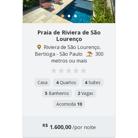
1
2
3
Praia de Riviera de São
Lourenço
Riviera de São Lourenço,
Bertioga - São Paulo
300
metros ou mais
Casa
4
Quartos
4
Suítes
5
Banheiros
2
Vagas
Acomoda
10
R$
1.600,00
/por noite