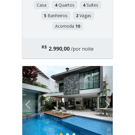
Casa
4
Quartos
4
Suítes
5
Banheiros
2
Vagas
Acomoda
10
R$
2.990,00
/por noite
Previous
Next