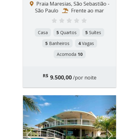
Praia Maresias, São Sebastião -
São Paulo
Frente ao mar
Casa
5
Quartos
5
Suítes
5
Banheiros
4
Vagas
Acomoda
10
R$
9.500,00
/por noite
Previous
Next