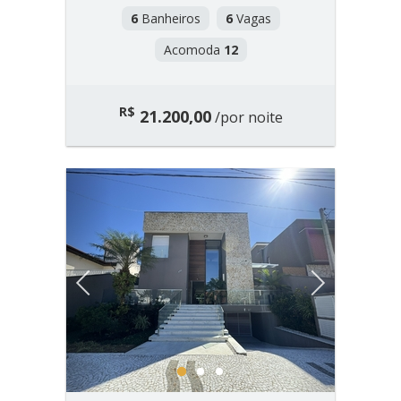
6
Banheiros
6
Vagas
Acomoda
12
R$
21.200,00
/por noite
Previous
Next
1
2
3