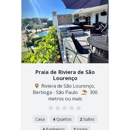
Previous
Next
1
2
3
Praia de Riviera de São
Lourenço
Riviera de São Lourenço,
Bertioga - São Paulo
300
metros ou mais
Casa
4
Quartos
2
Suítes
4
Banheiros
2
Vagas