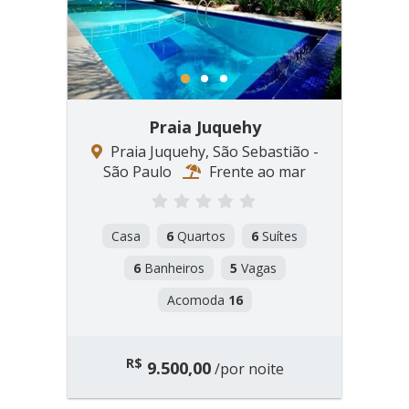
1
2
3
Praia Juquehy
Praia Juquehy, São Sebastião -
São Paulo
Frente ao mar
Casa
6
Quartos
6
Suítes
6
Banheiros
5
Vagas
Acomoda
16
R$
9.500,00
/por noite