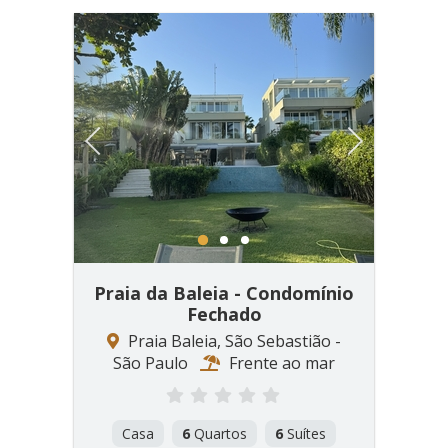
Previous
Next
1
2
3
Praia da Baleia - Condomínio
Fechado
Praia Baleia, São Sebastião -
São Paulo
Frente ao mar
Casa
6
Quartos
6
Suítes