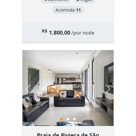
Acomoda
11
R$
1.800,00
/por noite
Previous
Next
1
2
3
Praia de Riviera de São