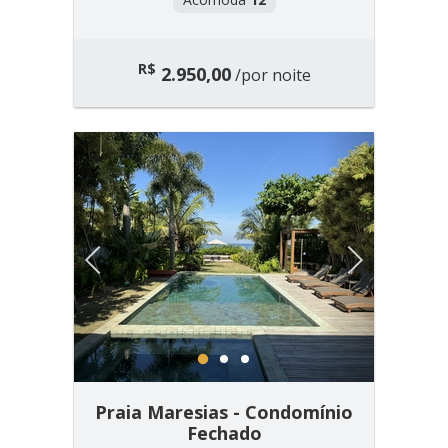
R$
2.950,00
/por noite
Previous
Next
1
2
3
Praia Maresias - Condomínio
Fechado