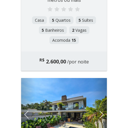
metros ou mais
Casa
5
Quartos
5
Suítes
5
Banheiros
2
Vagas
Acomoda
15
R$
2.600,00
/por noite
Previous
Next