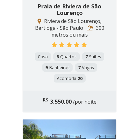
Praia de Riviera de São
Lourenço
Riviera de São Lourenço,
Bertioga - São Paulo
300
metros ou mais
Casa
8
Quartos
7
Suítes
9
Banheiros
7
Vagas
Acomoda
20
R$
3.550,00
/por noite