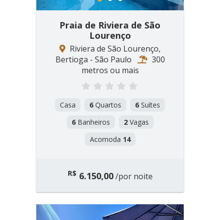
1
2
3
Praia de Riviera de São
Lourenço
Riviera de São Lourenço,
Bertioga - São Paulo
300
metros ou mais
Casa
6
Quartos
6
Suítes
6
Banheiros
2
Vagas
Acomoda
14
R$
6.150,00
/por noite