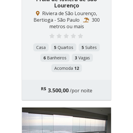
Lourenço
Riviera de São Lourenço,
Bertioga - São Paulo
300
metros ou mais
Casa
5
Quartos
5
Suítes
6
Banheiros
3
Vagas
Acomoda
12
R$
3.500,00
/por noite