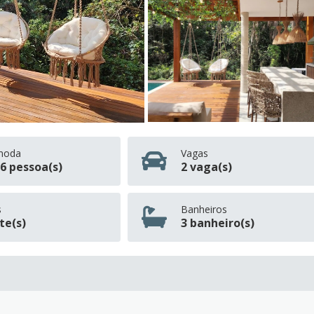
moda
Vagas
6 pessoa(s)
2 vaga(s)
s
Banheiros
íte(s)
3 banheiro(s)