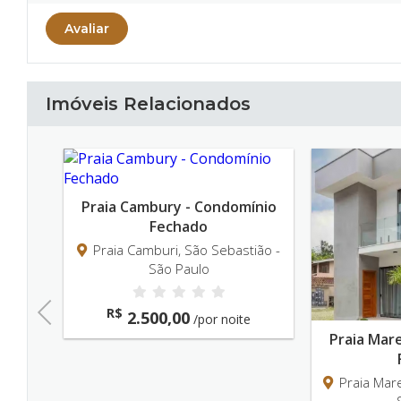
Avaliar
Imóveis Relacionados
Cambury - Condomínio
Fechado
 Camburi, São Sebastião -
São Paulo
Previous
2.500,00
/por noite
Praia Maresias - Condomínio
Fechado
Praia Maresias, São Sebastião 