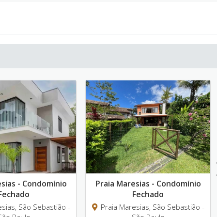
Ne
Praia Maresias - Condomínio
Praia Maresias
Fechado
Pé na 
-
Praia Maresias, São Sebastião -
Praia Maresias,