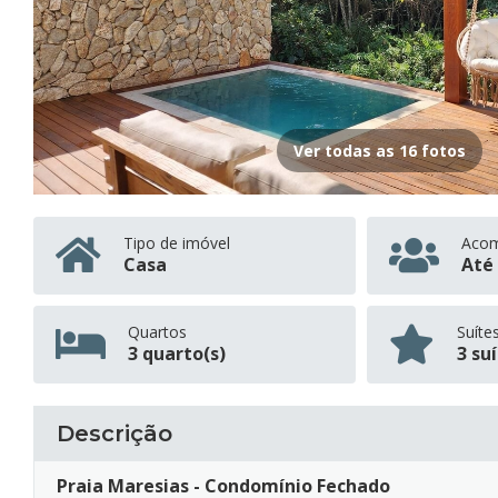
Ver todas as 16 fotos
Tipo de imóvel
Aco
Casa
Até 
Quartos
Suíte
3 quarto(s)
3 su
Descrição
Praia Maresias - Condomínio Fechado