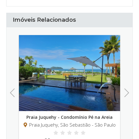
Imóveis Relacionados
Previous
Next
do
Praia Juquehy - Condomínio Pé na Areia
Pr
Paulo
Praia Juquehy, São Sebastião - São Paulo
Pr