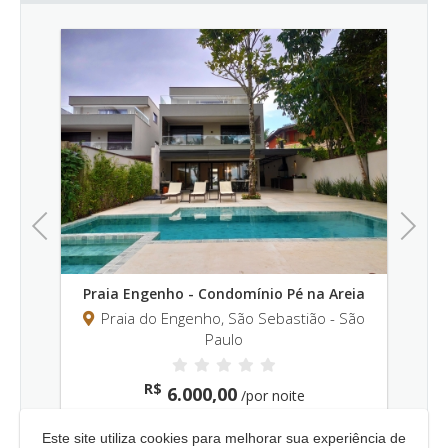
Previous
Next
o
Praia Engenho - Condomínio Pé na Areia
P
aulo
Praia do Engenho, São Sebastião - São
Paulo
R$
6.000,00
/por noite
Este site utiliza cookies para melhorar sua experiência de