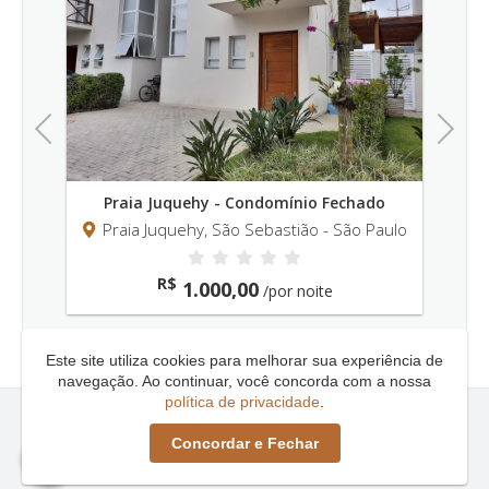
Previous
Next
io Fechado
Praia Engenho - Condomínio Fechado
ão - São Paulo
Praia do Engenho, São Sebastião - São
Paulo
oite
R$
3.700,00
/por noite
Este site utiliza cookies para melhorar sua experiência de
navegação. Ao continuar, você concorda com a nossa
política de privacidade
.
Litoral Comfort | Locação de Imóveis de Alto Padrão |
Concordar e Fechar
Litoral Norte © - 2026 - Todos os direitos reservados