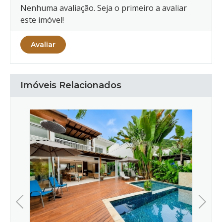
Nenhuma avaliação. Seja o primeiro a avaliar
este imóvel!
Avaliar
Imóveis Relacionados
Praia Cambury - Condomínio Fe
Praia Camburi, São Sebastião - S
R$
2.500,00
/por noite
Previous
Next