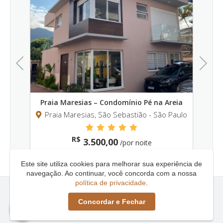
Previous
Next
eia
Praia Maresias – Condomínio Pé na Areia
Pr
Paulo
Praia Maresias, São Sebastião - São Paulo
P
R$
3.500,00
/por noite
Este site utiliza cookies para melhorar sua experiência de
navegação. Ao continuar, você concorda com a nossa
política de privacidade
.
Litoral Comfort | Locação de Imóveis de Alto Padrão |
Concordar e Fechar
Litoral Norte © - 2026 - Todos os direitos reservados