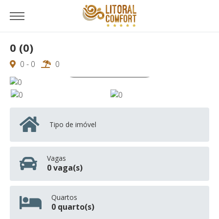
0 (0)
0 - 0
0
Ver todas as 0 fotos
Tipo de imóvel
Vagas
0 vaga(s)
Quartos
0 quarto(s)