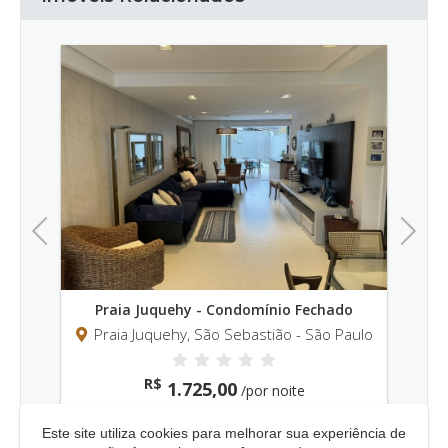
Previous
Next
ndomínio Fechado
Praia Juquehy - Condomínio Fecha
ebastião - São Paulo
Praia Juquehy, São Sebastião - São 
R$
0
3.550,00
/por noite
/por noite
Este site utiliza cookies para melhorar sua experiência de