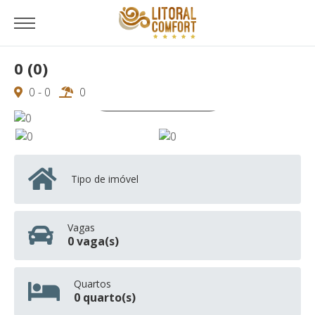
0 (0)
0 - 0
0
Ver todas as 0 fotos
Tipo de imóvel
Vagas
0 vaga(s)
Quartos
0 quarto(s)