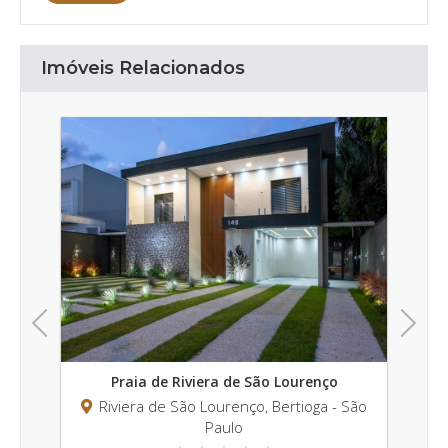
Imóveis Relacionados
Previous
Next
de São Lourenço
Praia de Riviera de São Lourenço
nço, Bertioga - São
Riviera de São Lourenço, Bertioga 
o
Paulo