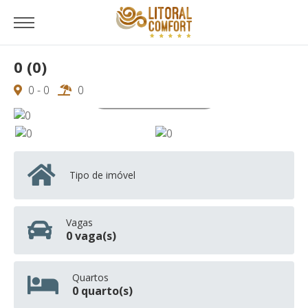
0 (0)
0 - 0
0
Ver todas as 0 fotos
Tipo de imóvel
Vagas
0 vaga(s)
Quartos
0 quarto(s)