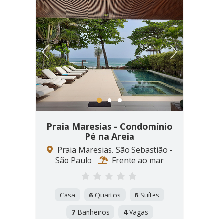
Previous
Next
1
2
3
Praia Maresias - Condomínio
Pé na Areia
Praia Maresias, São Sebastião -
São Paulo
Frente ao mar
Casa
6
Quartos
6
Suítes
7
Banheiros
4
Vagas