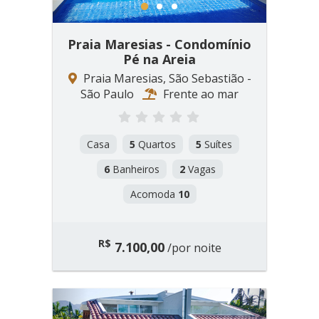
1
2
3
Praia Maresias - Condomínio
Pé na Areia
Praia Maresias, São Sebastião -
São Paulo
Frente ao mar
Casa
5
Quartos
5
Suítes
6
Banheiros
2
Vagas
Acomoda
10
R$
7.100,00
/por noite