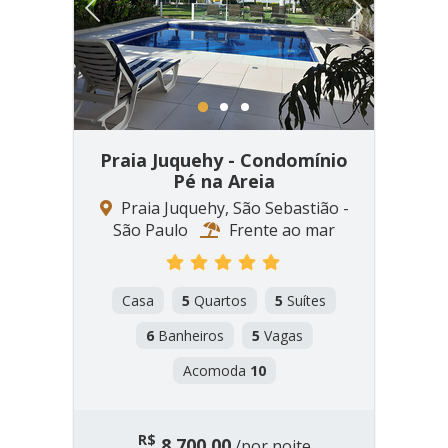
Previous
Next
1
2
3
Praia Juquehy - Condomínio
Pé na Areia
Praia Juquehy, São Sebastião -
São Paulo
Frente ao mar
Casa
5
Quartos
5
Suítes
6
Banheiros
5
Vagas
Acomoda
10
R$
8.700,00
/por noite