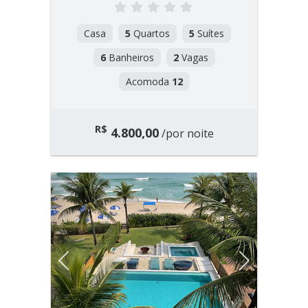
Casa
5
Quartos
5
Suítes
6
Banheiros
2
Vagas
Acomoda
12
R$
4.800,00
/por noite
Previous
Next