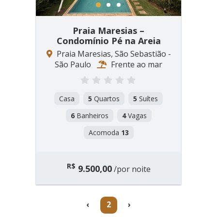
1
2
3
Praia Maresias –
Condomínio Pé na Areia
Praia Maresias, São Sebastião -
São Paulo
Frente ao mar
Casa
5
Quartos
5
Suítes
6
Banheiros
4
Vagas
Acomoda
13
R$
9.500,00
/por noite
(current)
‹
2
›