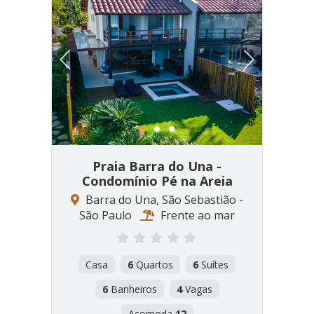
Previous
Next
1
2
3
Praia Barra do Una -
Condomínio Pé na Areia
Barra do Una, São Sebastião -
São Paulo
Frente ao mar
Casa
6
Quartos
6
Suítes
6
Banheiros
4
Vagas
Acomoda
12