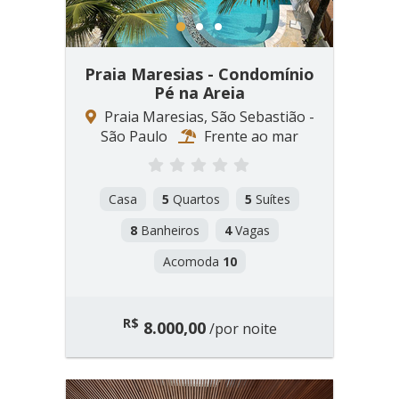
1
2
3
Praia Maresias - Condomínio
Pé na Areia
Praia Maresias, São Sebastião -
São Paulo
Frente ao mar
Casa
5
Quartos
5
Suítes
8
Banheiros
4
Vagas
Acomoda
10
R$
8.000,00
/por noite