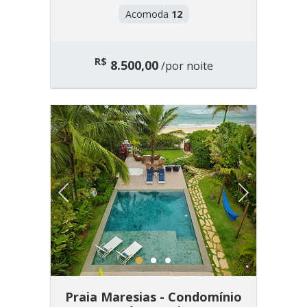
Acomoda
12
R$
8.500,00
/por noite
Previous
Next
1
2
3
Praia Maresias - Condomínio