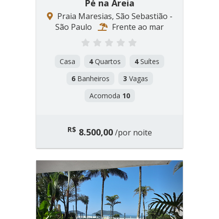
Pé na Areia
Praia Maresias, São Sebastião -
São Paulo
Frente ao mar
Casa
4
Quartos
4
Suítes
6
Banheiros
3
Vagas
Acomoda
10
R$
8.500,00
/por noite