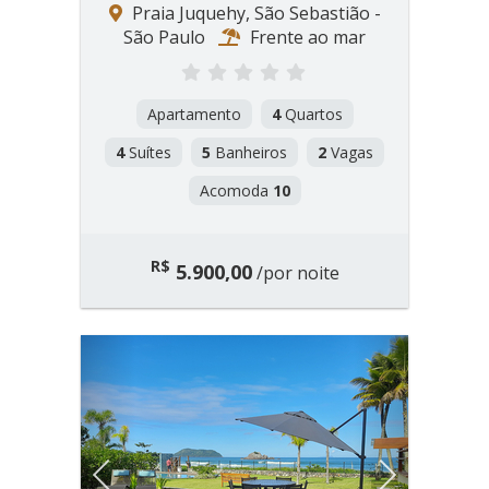
Praia Juquehy, São Sebastião -
São Paulo
Frente ao mar
Apartamento
4
Quartos
4
Suítes
5
Banheiros
2
Vagas
Acomoda
10
R$
5.900,00
/por noite
Previous
Next