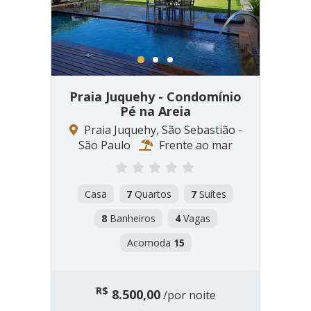
1
2
3
Praia Juquehy - Condomínio
Pé na Areia
Praia Juquehy, São Sebastião -
São Paulo
Frente ao mar
Casa
7
Quartos
7
Suítes
8
Banheiros
4
Vagas
Acomoda
15
R$
8.500,00
/por noite