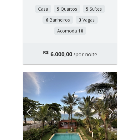
Casa
5
Quartos
5
Suítes
6
Banheiros
3
Vagas
Acomoda
10
R$
6.000,00
/por noite
Previous
Next