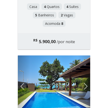
Casa
4
Quartos
4
Suítes
5
Banheiros
2
Vagas
Acomoda
8
R$
5.900,00
/por noite
Previous
Next