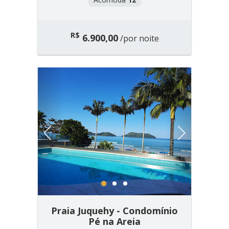
R$
6.900,00
/por noite
Previous
Next
1
2
3
Praia Juquehy - Condomínio
Pé na Areia