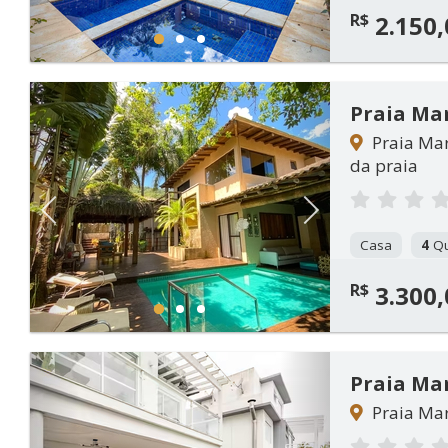
R$
2.150,
1
2
3
Praia Ma
Praia Mar
da praia
Previous
Next
Casa
4
Qu
R$
3.300,
1
2
3
Praia Ma
Praia Mar