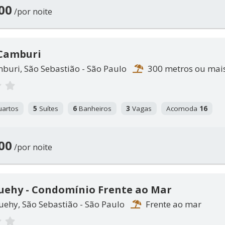
00
/por noite
 Camburi
buri, São Sebastião - São Paulo
300 metros ou mai
artos
5
Suítes
6
Banheiros
3
Vagas
Acomoda
16
00
/por noite
quehy - Condomínio Frente ao Mar
uehy, São Sebastião - São Paulo
Frente ao mar