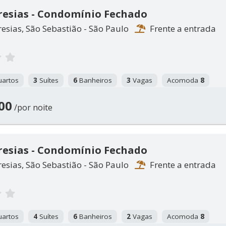
resias - Condomínio Fechado
esias, São Sebastião - São Paulo
Frente a entrada
artos
3
Suítes
6
Banheiros
3
Vagas
Acomoda
8
00
/por noite
resias - Condomínio Fechado
esias, São Sebastião - São Paulo
Frente a entrada
artos
4
Suítes
6
Banheiros
2
Vagas
Acomoda
8