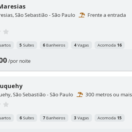
Maresias
esias, São Sebastião - São Paulo
Frente a entrada
artos
5
Suítes
6
Banheiros
4
Vagas
Acomoda
16
00
/por noite
Juquehy
uehy, São Sebastião - São Paulo
300 metros ou mais
artos
6
Suítes
7
Banheiros
3
Vagas
Acomoda
15