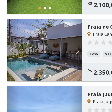
R$
2.100,
1
2
3
Praia de
Praia Cam
Previous
Next
Casa
5
Qu
R$
2.350,
1
2
3
Praia Ju
Praia Juq