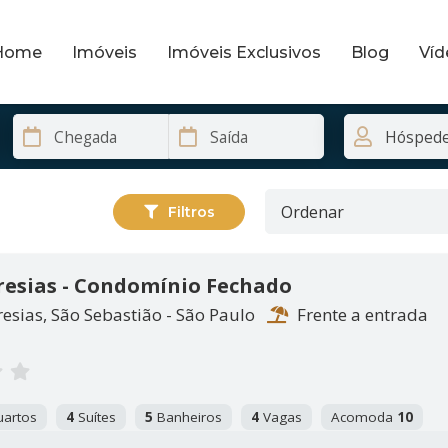
Home
Imóveis
Imóveis Exclusivos
Blog
Víd
Filtros
resias - Condomínio Fechado
esias, São Sebastião - São Paulo
Frente a entrada
artos
4
Suítes
5
Banheiros
4
Vagas
Acomoda
10