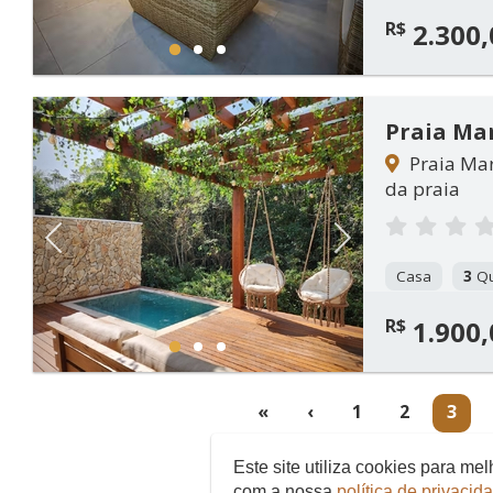
R$
2.300,
1
2
3
Praia Ma
Praia Mar
da praia
Previous
Next
Casa
3
Qu
R$
1.900,
1
2
3
(cur
«
‹
1
2
3
Este site utiliza cookies para m
com a nossa
política de privacid