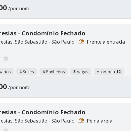
00
/por noite
resias - Condomínio Fechado
esias, São Sebastião - São Paulo
Frente a entrada
artos
4
Suítes
4
Banheiros
3
Vagas
Acomoda
12
00
/por noite
resias - Condomínio Fechado
esias, São Sebastião - São Paulo
Pé na areia