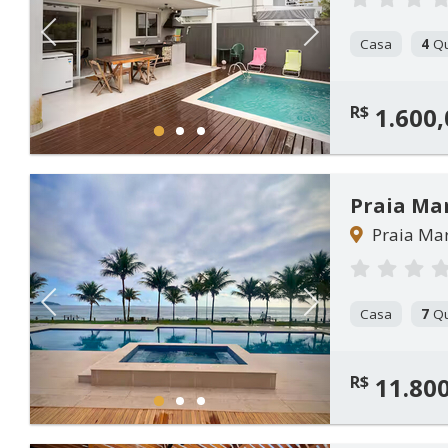
Previous
Next
Casa
4
Qu
R$
1.600,
1
2
3
Praia Ma
Praia Mar
Previous
Next
Casa
7
Qu
R$
11.800
1
2
3