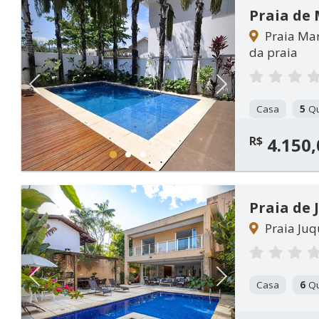
Praia de 
Praia Mar
da praia
Previous
Next
Casa
5
Qu
R$
4.150,
1
2
3
Praia de 
Praia Juq
Previous
Next
Casa
6
Qu