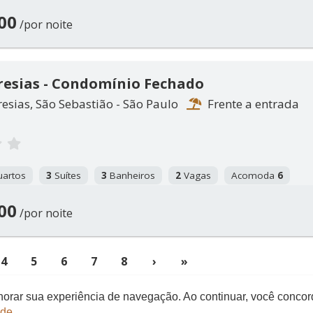
00
/por noite
resias - Condomínio Fechado
esias, São Sebastião - São Paulo
Frente a entrada
artos
3
Suítes
3
Banheiros
2
Vagas
Acomoda
6
00
/por noite
rent)
4
5
6
7
8
›
»
elhorar sua experiência de navegação. Ao continuar, você conco
ade
.