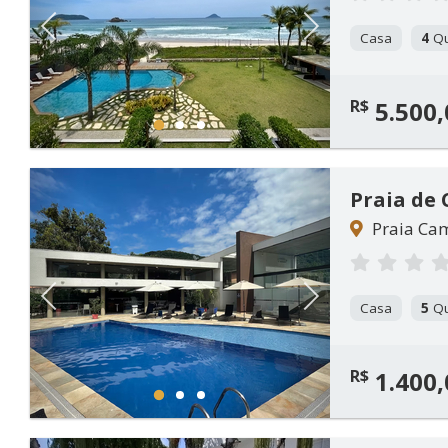
Previous
Next
Casa
4
Qu
R$
5.500,
1
2
3
Praia de
Praia Cam
Previous
Next
Casa
5
Qu
R$
1.400,
1
2
3