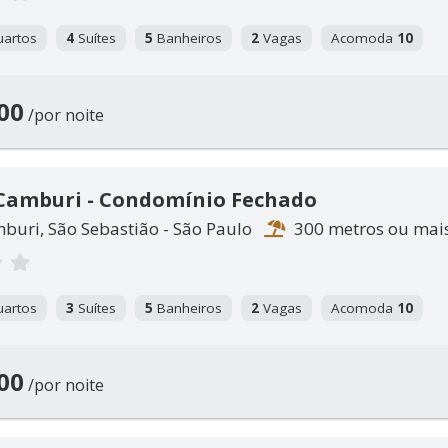
artos
4
Suítes
5
Banheiros
2
Vagas
Acomoda
10
00
/por noite
 Camburi - Condomínio Fechado
buri, São Sebastião - São Paulo
300 metros ou mai
artos
3
Suítes
5
Banheiros
2
Vagas
Acomoda
10
00
/por noite