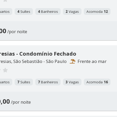
artos
4
Suítes
4
Banheiros
2
Vagas
Acomoda
12
00
/por noite
resias - Condomínio Fechado
esias, São Sebastião - São Paulo
Frente ao mar
artos
7
Suítes
7
Banheiros
3
Vagas
Acomoda
16
,00
/por noite