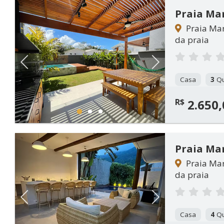
Praia Ma
Praia Mar
da praia
Previous
Next
Casa
3
Qu
R$
2.650,
1
2
3
Praia Ma
Praia Mar
da praia
Previous
Next
Casa
4
Qu