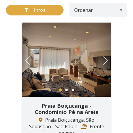
Filtros
Previous
Next
1
2
3
Praia Boiçucanga -
Condomínio Pé na Areia
Praia Boiçucanga, São
Sebastião - São Paulo
Frente