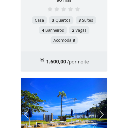
ao mar
Casa
3
Quartos
3
Suítes
4
Banheiros
2
Vagas
Acomoda
8
R$
1.600,00
/por noite
Previous
Next