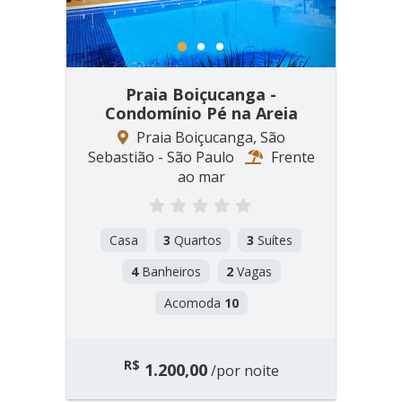
1
2
3
Praia Boiçucanga -
Condomínio Pé na Areia
Praia Boiçucanga, São
Sebastião - São Paulo
Frente
ao mar
Casa
3
Quartos
3
Suítes
4
Banheiros
2
Vagas
Acomoda
10
R$
1.200,00
/por noite