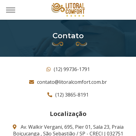
Contato
(12) 99736-1791
contato@litoralcomfort.com.br
(12) 3865-8191
Localização
Av. Walkir Vergani, 695, Pier 01, Sala 23, Praia
Boiçucanga , São Sebastião / SP - CRECI J 032751