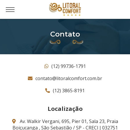
Contato
(12) 99736-1791
contato@litoralcomfort.com.br
(12) 3865-8191
Localização
Av. Walkir Vergani, 695, Pier 01, Sala 23, Praia
Boiçucanga , São Sebastião / SP - CRECI J 032751