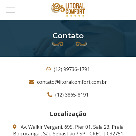
Contato
(12) 99736-1791
contato@litoralcomfort.com.br
(12) 3865-8191
Localização
Av. Walkir Vergani, 695, Pier 01, Sala 23, Praia
Boiçucanga , São Sebastião / SP - CRECI J 032751