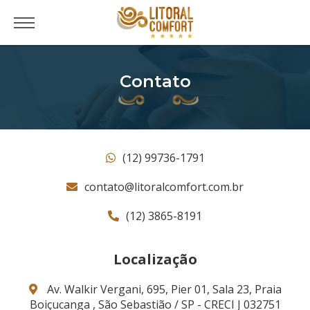
Contato
(12) 99736-1791
contato@litoralcomfort.com.br
(12) 3865-8191
Localização
Av. Walkir Vergani, 695, Pier 01, Sala 23, Praia
Boiçucanga , São Sebastião / SP - CRECI J 032751