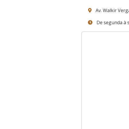
Av. Walkir Verga
De segunda à s