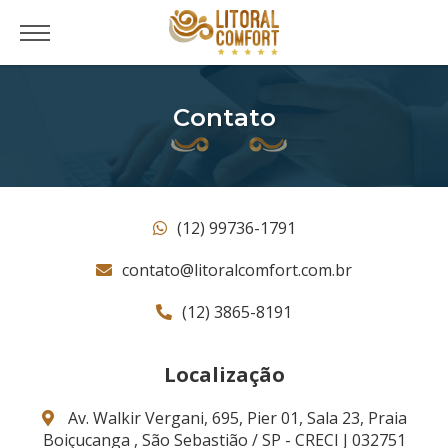
Contato
(12) 99736-1791
contato@litoralcomfort.com.br
(12) 3865-8191
Localização
Av. Walkir Vergani, 695, Pier 01, Sala 23, Praia
Boiçucanga , São Sebastião / SP - CRECI J 032751