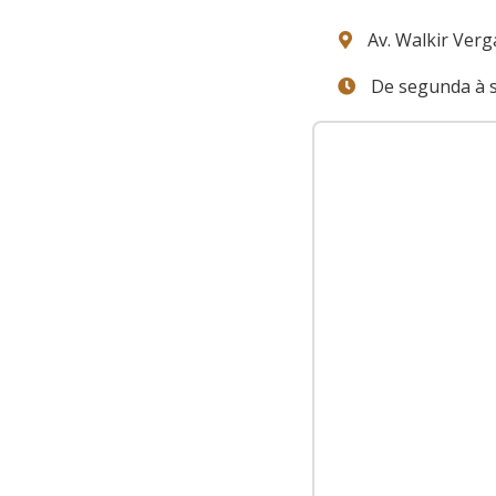
Av. Walkir Verga
De segunda à s