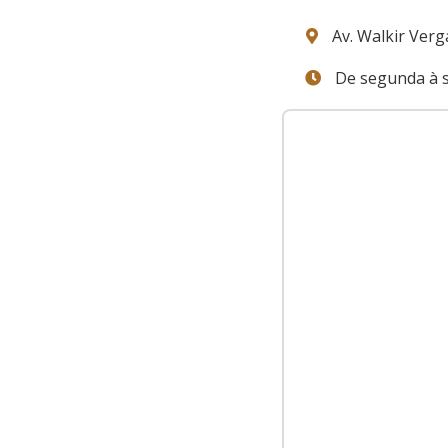
Av. Walkir Verga
De segunda à s