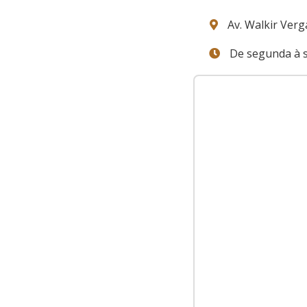
Av. Walkir Verga
De segunda à s