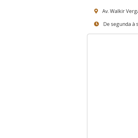
Av. Walkir Verga
De segunda à s