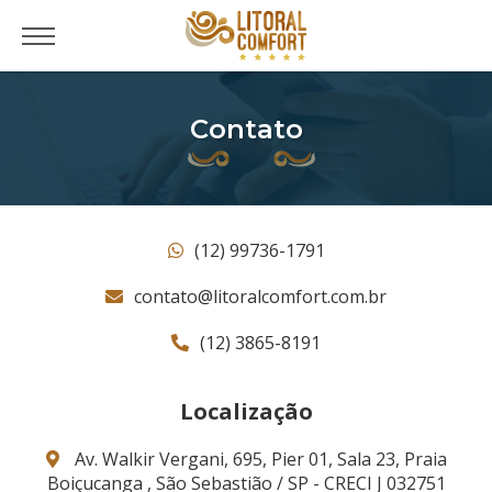
Contato
(12) 99736-1791
contato@litoralcomfort.com.br
(12) 3865-8191
Localização
Av. Walkir Vergani, 695, Pier 01, Sala 23, Praia
Boiçucanga , São Sebastião / SP - CRECI J 032751