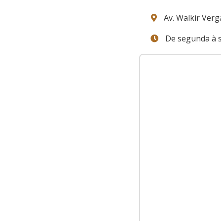
Av. Walkir Verga
De segunda à s