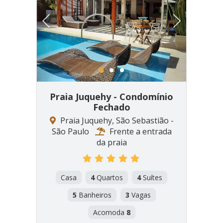
Previous
Next
1
2
3
Praia Juquehy - Condomínio
Fechado
Praia Juquehy, São Sebastião -
São Paulo
Frente a entrada
da praia
Casa
4
Quartos
4
Suítes
5
Banheiros
3
Vagas
Acomoda
8