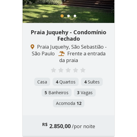
1
2
3
Praia Juquehy - Condomínio
Fechado
Praia Juquehy, São Sebastião -
São Paulo
Frente a entrada
da praia
Casa
4
Quartos
4
Suítes
5
Banheiros
3
Vagas
Acomoda
12
R$
2.850,00
/por noite