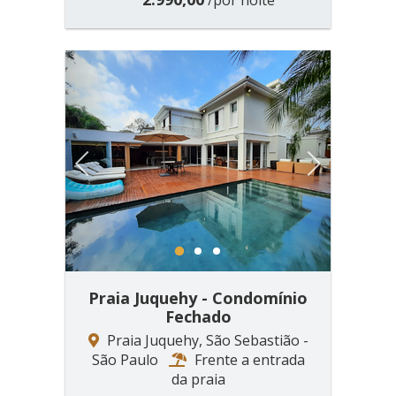
/por noite
Previous
Next
1
2
3
Praia Juquehy - Condomínio
Fechado
Praia Juquehy, São Sebastião -
São Paulo
Frente a entrada
da praia