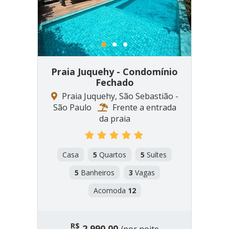
1
2
3
Praia Juquehy - Condomínio
Fechado
Praia Juquehy, São Sebastião -
São Paulo
Frente a entrada
da praia
Casa
5
Quartos
5
Suítes
5
Banheiros
3
Vagas
Acomoda
12
R$
2.990,00