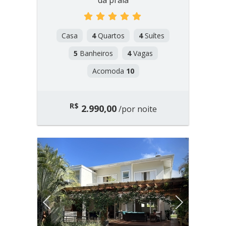
da praia
Casa
4
Quartos
4
Suítes
5
Banheiros
4
Vagas
Acomoda
10
R$
2.990,00
/por noite
Previous
Next