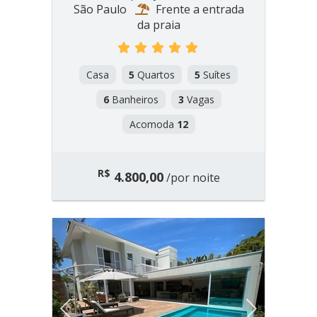
São Paulo
Frente a entrada
da praia
Casa
5
Quartos
5
Suítes
6
Banheiros
3
Vagas
Acomoda
12
R$
4.800,00
/por noite
Previous
Next