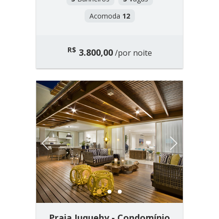
Acomoda
12
R$
3.800,00
/por noite
Previous
Next
1
2
3
Praia Juquehy - Condomínio