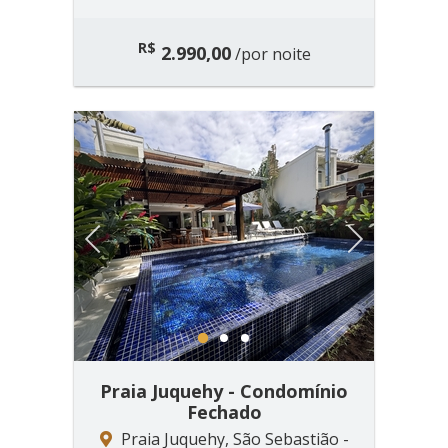
R$
2.990,00
/por noite
Previous
Next
1
2
3
Praia Juquehy - Condomínio
Fechado
Praia Juquehy, São Sebastião -