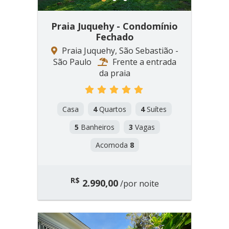
1
2
3
Praia Juquehy - Condomínio
Fechado
Praia Juquehy, São Sebastião -
São Paulo
Frente a entrada
da praia
Casa
4
Quartos
4
Suítes
5
Banheiros
3
Vagas
Acomoda
8
R$
2.990,00
/por noite