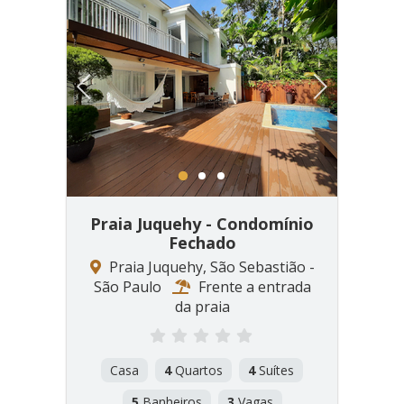
Previous
Next
1
2
3
Praia Juquehy - Condomínio
Fechado
Praia Juquehy, São Sebastião -
São Paulo
Frente a entrada
da praia
Casa
4
Quartos
4
Suítes
5
Banheiros
3
Vagas